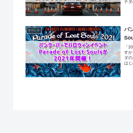
ナダ
バ
イベント
So
「2
すか
ダの
はじ