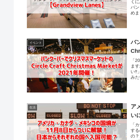
くに
バン
めま
バン
イベント
Ch
「2
ます
い‼
みた
ア
生活
い
「カ
する
の？