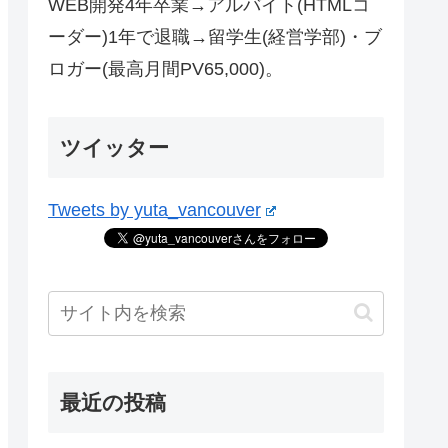
WEB開発4年卒業→アルバイト(HTMLコ
ーダー)1年で退職→留学生(経営学部)・ブ
ロガー(最高月間PV65,000)。
ツイッター
Tweets by yuta_vancouver
最近の投稿