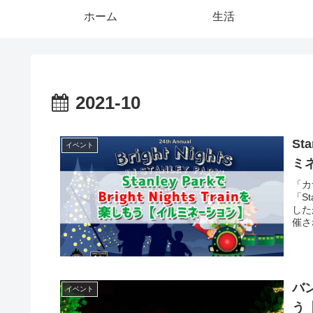
ホーム
生活
2021-10
St
イベント
ミ
「カ
「S
した
催さ
バン
イベント
う