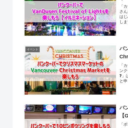
「カ
さん
はじ
しま
バ
イベント
Ch
「カ
ンク
❓」
と申
ハ
遊び
【G
「ボ