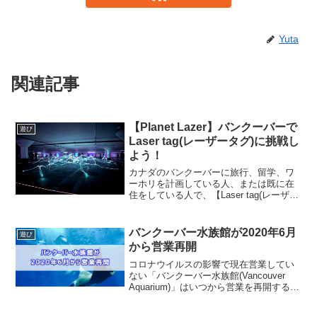
Yuta
関連記事
【Planet Lazer】バンクーバーで
遊び
Laser tag(レーザータグ)に挑戦し
よう！
カナダのバンクーバーに旅行、留学、ワ
ーホリを計画している人、または既に在
住をしている人で、【Laser tag(レーザー
タグ)】に興味がある人はいませんか？バ
ンクーバーには人気アクティビティの１
つのレーザータグを楽しむことができる
バンクーバー水族館が2020年6月
遊び
施設がある...
から営業再開
コロナウイルスの影響で現在営業してい
ない「バンクーバー水族館(Vancouver
Aquarium)」はいつから営業を再開するの
か教えてください‼️上記の質問に回答をし
ていきます。この記事を書いている僕は