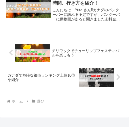
あるので記事の信頼に繋...
時間、行き方を紹介！
こんにちは、Yuta さん‼️カナダのバンク
ーバーに訪れる予定ですが、バンクーバ
ーに動物園があると聞きました🦁料金や
営業時間、行き方などを教えて頂けると
嬉しいです‼️上記の質問について回答しま
す。この記事では「バンクーバー動物園
の料金、営業...
チリワックでチューリップフェスティバ
ルを楽しもう
カナダで危険な都市ランキング上位10位
を紹介
ホーム
遊び