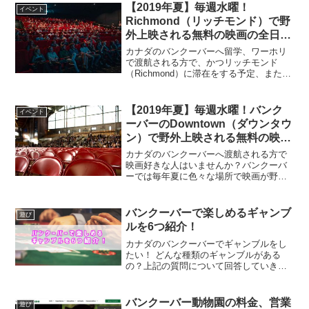
カナダのバンクーバーに3年間在住をし...
【2019年夏】毎週水曜！
イベント
Richmond（リッチモンド）で野
外上映される無料の映画の全日
程！
カナダのバンクーバーへ留学、ワーホリ
で渡航される方で、かつリッチモンド
（Richmond）に滞在をする予定、または
住んでいる人で映画好きな人はいません
か？リッチモンドでは毎年夏に映画が野
外上映され、無料で見ることが出来ます‼️
【2019年夏】毎週水曜！バンク
イベント
今回は2019...
ーバーのDowntown（ダウンタウ
ン）で野外上映される無料の映画
の全日程！
カナダのバンクーバーへ渡航される方で
映画好きな人はいませんか？バンクーバ
ーでは毎年夏に色々な場所で映画が野外
上映され、無料で見ることが出来ます。
今回は2019年の夏にバンクーバーの
Downtown（ダウンタウン）で、野外上映
バンクーバーで楽しめるギャンブ
遊び
される映画の内容...
ルを6つ紹介！
カナダのバンクーバーでギャンブルをし
たい！ どんな種類のギャンブルがある
の？上記の質問について回答していきま
す😌この記事を書いている僕はバンクー
バーに在住をして今年で3年目となり、バ
ンクーバーでギャンブルを楽しんだ事が
バンクーバー動物園の料金、営業
遊び