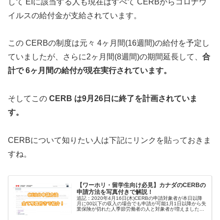
して EIに該当する人も現在はすべて CERBからコロナウ
イルスの給付金が支給されています。
この CERBの制度は元々 4ヶ月間(16週間)の給付を予定し
ていましたが、さらに2ヶ月間(8週間)の期間延長して、
合
計で 6ヶ月間の給付が現在実行されています。
そしてこの
CERB は9月26日に終了を計画されていま
す。
CERBについて知りたい人は下記にリンクを貼っておきま
すね。
【ワーホリ・留学生向け必見】カナダのCERBの
申請方法を写真付きで解説！
追記：2020年4月16日(木)CERBの申請対象者が本日以降
月に00以下の収入の場合でも申請が可能1月1日以降から失
業保険が切れた人季節労働者の人と対象者が増えましたの
でになりましたので、対象者の人はCERBに応募しましょ
う。BRE...