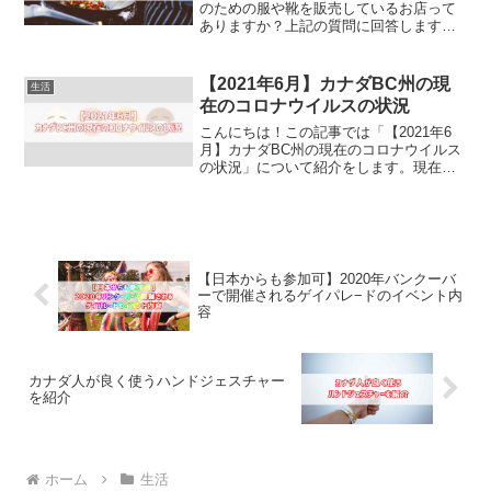
のための服や靴を販売しているお店って
ありますか？上記の質問に回答します。
この記事ではカナダにある日本のワーク
マンのような『Mark’s』について紹介を
します。カナダのバンクーバーやトロン
【2021年6月】カナダBC州の現
生活
ト、カルガリー、エ...
在のコロナウイルスの状況
こんにちは！この記事では「【2021年6
月】カナダBC州の現在のコロナウイルス
の状況」について紹介をします。現在日
本に滞在されている人で、2021年6月にカ
ナダのBC州へ留学やワーホリで滞在され
る予定の人はぜひ参考にしてくださいね
😌【202...
【日本からも参加可】2020年バンクーバ
ーで開催されるゲイパレ−ドのイベント内
容
カナダ人が良く使うハンドジェスチャー
を紹介
ホーム
生活