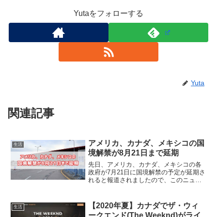
Yutaをフォローする
Yuta
関連記事
アメリカ、カナダ、メキシコの国
生活
境解禁が8月21日まで延期
先日、アメリカ、カナダ、メキシコの各
政府が7月21日に国境解禁の予定が延期さ
れると報道されましたので、このニュー
スについて解説をしていきます。簡単に
僕の自己紹介をすると、カナダのバンク
ーバーに3年間在住をしており、カナダや
【2020年夏】カナダでザ・ウィ
生活
バンクーバーに関す...
ークエンド(The Weeknd)がライ