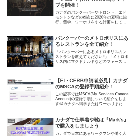
ブを開催！
カナダのバンクーバーやトロント、エド
モントンなどの都市に2020年の夏頃に旅
行、留学、ワーホリをする計画をしてい
る人、または既に上記の都市に在住をし
ている人で、 ザ・ウィークエンド(The
Weeknd)のファンの人はいますか🎵2020
バンクーバーのメトロポリスにあ
レストラン
年の...
るレストランを全て紹介！
「バンクーバーにあるメトロポリスのレ
ストランを教えてください‼️」「メトロポ
リス内にマクドナルドなどのファースト
フードはありますか❓」この記事は上記の
ことを知りたい方へ向けて書いています‼️
はじめまして。カナダのバンクーバーに4
【EI・CERB申請者必見】カナダ
年間在住して...
生活
のMSCAの登録手順紹介！
この記事ではMSCA(My Services Canada
Account)の登録手順について紹介をしま
す😌カナダへ留学またはワーホリまたは
既に在住をしている人でコロナウイルス
の影響で仕事を失い、EI(Employment
Insuranc...
カナダで仕事着や靴は『Mark’s』
生活
で購入をしましょう
カナダで日本にあるワークマンや働く人