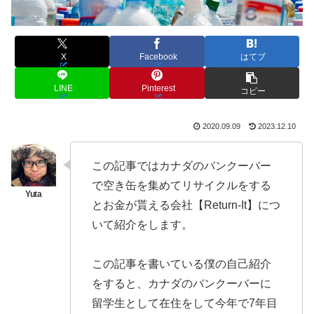
X
Facebook
はてブ
LINE
Pinterest
コピー
2020.09.09
2023.12.10
この記事ではカナダのバンクーバー
で空き缶を集めてリサイクルをする
とお金が貰える会社【Return-It】につ
いて紹介をします。
この記事を書いている僕の自己紹介
をすると、カナダのバンクーバーに
留学生として在住をして今年で7年目