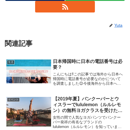
Yuta
関連記事
日本帰国時に日本の電話番号は必
生活
要？
こんにちは‼️この記事では海外から日本へ
帰国時に電話番号が必要なのかについて
を調査しました😌今後海外から日本へ帰
国する予定の人はぜひ参考にしてくださ
いね☀︎日本帰国時に日本の電話番号は必
要？結論を伝えると、日本帰国時に日本
【2019年夏】バンクーバーとウ
イベント
の電話番号は必要で...
ィスラーでlululemon（ルルレモ
ン）の無料ヨガクラスを受けたい
人！
女性の間で人気なヨガパンツでバンクー
バー発祥の有名なブランドの
lululemon（ルルレモン）を知っています