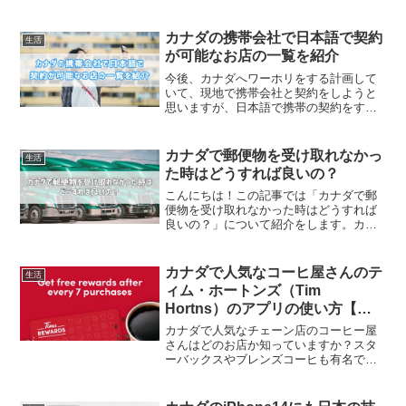
か？現在、lululemonはバンクーバーとウ
ィスラーで無料のヨガのコースを提供し
ているので、今回はlululemonの無料ヨガ
カナダの携帯会社で日本語で契約
生活
授業...
が可能なお店の一覧を紹介
今後、カナダへワーホリをする計画して
いて、現地で携帯会社と契約をしようと
思いますが、日本語で携帯の契約をする
ことができるお店ってありますか？上記
の質問に回答します。この記事では日本
語でカナダの携帯会社と契約をしたい人
カナダで郵便物を受け取れなかっ
生活
へオススメなお店を紹介し...
た時はどうすれば良いの？
こんにちは！この記事では「カナダで郵
便物を受け取れなかった時はどうすれば
良いの？」について紹介をします。カナ
ダで Amazon などのオンラインサイトで
商品の購入を検討している人は参考にし
てくださいね‼️カナダで郵便物を受け取れ
カナダで人気なコーヒ屋さんのテ
生活
なかった時は...
ィム・ホートンズ（Tim
Hortns）のアプリの使い方【完
全攻略】
カナダで人気なチェーン店のコーヒー屋
さんはどのお店か知っていますか？スタ
ーバックスやブレンズコーヒも有名です
が、ティム・ホートンズ（Tim Hortons）
がカナダで人気です😌そのTim Hortonsが
アプリを出したので、本記事ではTim...