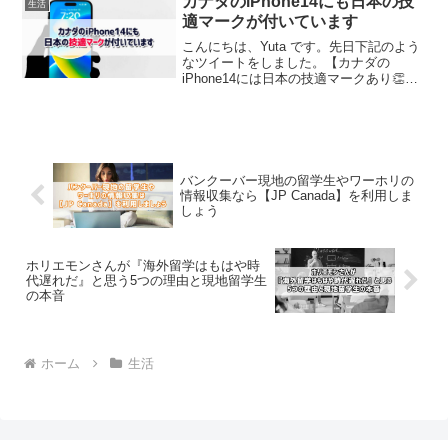
カナダのiPhone14にも日本の技
生活
適マークが付いています
こんにちは、Yuta です。先日下記のよう
なツイートをしました。【カナダの
iPhone14には日本の技適マークあり👏】
カナダで新しく発売したiPhone14には日
本の技適マークがあるので留学やワーホ
リから帰国後でも問題なく使えますね😌
ちなみ...
バンクーバー現地の留学生やワーホリの
情報収集なら【JP Canada】を利用しま
しょう
ホリエモンさんが『海外留学はもはや時
代遅れだ』と思う5つの理由と現地留学生
の本音
ホーム
生活