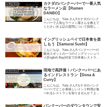
カナダのバンクーバーで一番人気
のあるお店があるので、...
レストラン
なラーメン店【Ramen
DANBO】
こんにちは、Yuta さん‼️カナダのバンク
ーバーで人気なラーメン屋さんを教えて
ください🍜上記の質問について回答しま
す。この記事では「カナダのバンクーバ
ーで一番人気なラーメン店【Ramen
DANBO】」について紹介をします。カナ
イングリッシュベイで日本食を楽
レストラン
ダのバンク...
しもう【Samurai Sushi】
こんにちは、Yuta さん‼️バンクーバーの
観光スポットの一つのイングリッシュベ
イ(English Bay)付近で日本食レストラン
ってありますか🍣ありますよ😌この記事
では「イングリッシュベイで日本食を楽
しもう【Samurai Sushi】」...
現地で高評価！バンクーバーにあ
レストラン
るインドレストラン【Dosa &
Curry】
こんにちは、Yuta さん‼️カナダのバンク
ーバーでどこか美味しいインド料理が食
べれるレストランを知りませんか？上記
の質問について回答します。この記事で
は「現地で高評価！バンクーバーにある
インドレストラン【Dosa & Curry】」に
バンクーバーのダウンタウンで安
レストラン