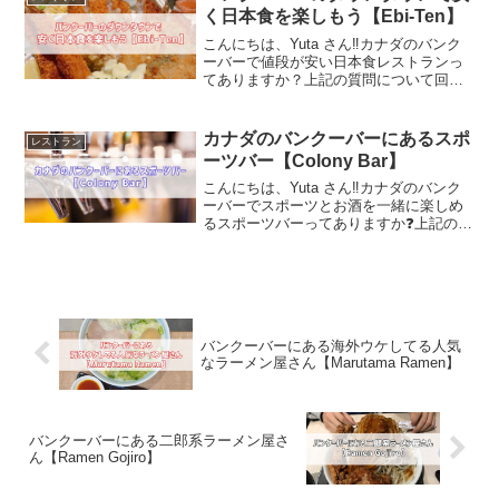
つい...
く日本食を楽しもう【Ebi-Ten】
こんにちは、Yuta さん‼️カナダのバンク
ーバーで値段が安い日本食レストランっ
てありますか？上記の質問について回答
します。この記事では「バンクーバーの
ダウンタウンで安く日本食を楽しもう
【Ebi-Ten】」について紹介をします。カ
カナダのバンクーバーにあるスポ
レストラン
ナダのバン...
ーツバー【Colony Bar】
こんにちは、Yuta さん‼️カナダのバンク
ーバーでスポーツとお酒を一緒に楽しめ
るスポーツバーってありますか❓上記の質
問について回答します。この記事では
「カナダのバンクーバーにあるスポーツ
バー【Colony Bar】」について紹介をし
ます。...
バンクーバーにある海外ウケしてる人気
なラーメン屋さん【Marutama Ramen】
バンクーバーにある二郎系ラーメン屋さ
ん【Ramen Gojiro】