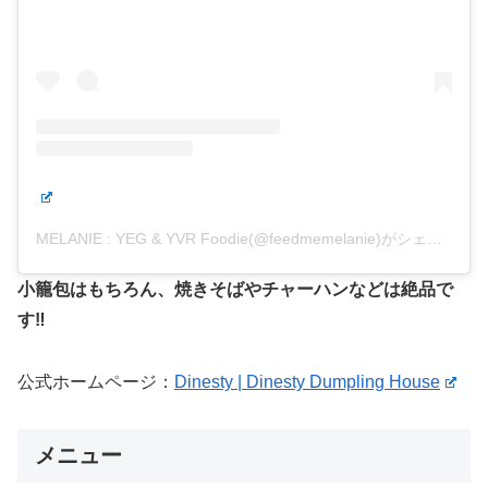
MELANIE : YEG & YVR Foodie(@feedmemelanie)がシェアした投稿
小籠包はもちろん、焼きそばやチャーハンなどは絶品で
す‼️
公式ホームページ：
Dinesty | Dinesty Dumpling House
メニュー