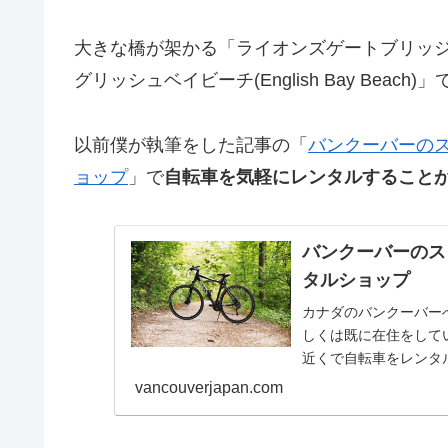
大きな橋が架かる「ライオンズゲートブリッジ(Lio
グリッシュベイビーチ(English Bay Bea
以前僕が執筆をした記事の「
バンクーバーの
ョップ
」で
自転車を気軽にレンタルすること
バンクーバーのス
タルショップ
カナダのバンクーバー
しくは既に在住をしている
近くで自転車をレンタ
せんか🚴...
vancouverjapan.com