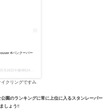
 #vancouver #バンクーバー
月月28日午後9時24分PDT
イクリングです🚴
な公園のランキングに常に上位に入るスタンレーパー
グしましょう
‼️