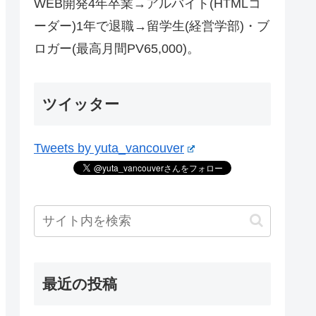
WEB開発4年卒業→アルバイト(HTMLコ
ーダー)1年で退職→留学生(経営学部)・ブ
ロガー(最高月間PV65,000)。
ツイッター
Tweets by yuta_vancouver
最近の投稿