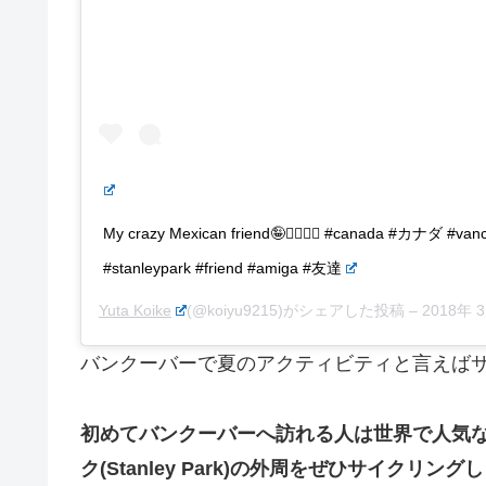
My crazy Mexican friend🤪🚴‍♀️🚴‍♂️ #canada #カナダ
#stanleypark #friend #amiga #友達
Yuta Koike
(@koiyu9215)がシェアした投稿 –
2018年 3
バンクーバーで夏のアクティビティと言えばサ
初めてバンクーバーへ訪れる人は世界で人気
ク(Stanley Park)の外周をぜひサイクリン