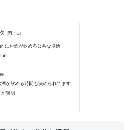
次
的にお酒が飲める公共な場所
nue
ue
！お酒が飲める時間も決められてます
方が賢明