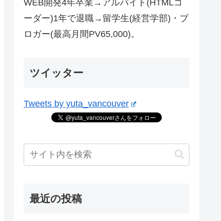
WEB開発4年卒業→アルバイト(HTMLコ
ーダー)1年で退職→留学生(経営学部)・ブ
ロガー(最高月間PV65,000)。
ツイッター
Tweets by yuta_vancouver
最近の投稿