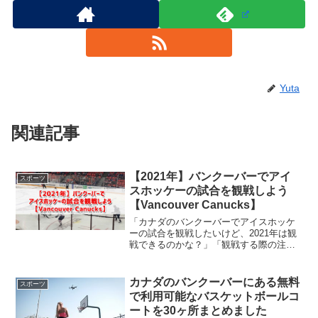
Yuta
関連記事
【2021年】バンクーバーでアイ
スポーツ
スホッケーの試合を観戦しよう
【Vancouver Canucks】
「カナダのバンクーバーでアイスホッケ
ーの試合を観戦したいけど、2021年は観
戦できるのかな？」「観戦する際の注意
点などを知りたい！」この記事はそんな
疑問を持つ方へ向けて書いています‼️はじ
めまして。カナダのバンクーバーに4年間
カナダのバンクーバーにある無料
スポーツ
在住している ...
で利用可能なバスケットボールコ
ートを30ヶ所まとめました