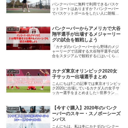
バンクーバーに無料で利用できるバスケ
ットコートはありますか？バンクーバー
でバスケットボールをしたい人に朗報で
す！バンクーバーには様々な場所に無料
で誰でも無料でバスケットコートを利用
できます！この記事ではバンクーバーに
バンクーバーからアメリカで大谷
スポーツ
ある無料で使えるバスケッ...
翔平選手が出場するメジャーリー
グの試合を観戦しよう
「カナダのバンクーバーから野球のメジ
ャーリーグで活躍する大谷翔平選手の試
合をスタジアムで観戦するにはいくらぐ
らいかかりますか❓」「バンクーバーから
ロサンゼルスまでの交通費用や宿泊代は
どれぐらいかかりますか❓」この記事は上
カナダ東京オリンピック2020女
スポーツ
記のことを知りたい方...
子サッカー出場選手まとめ
こんにちは‼️この記事では東京オリンピッ
ク2020に出場しているカナダ人の女子サ
ッカー選手をまとめました✨世界ランキ
ング1位のアメリカを打ち破るほどの実力
を持つカナダの女子サッカー選手が気に
なる人は見てくださいね😌カナダ東京オ
【今すぐ購入】2020年のバンク
スポーツ
リンピック20...
ーバーのスキー・スノボーシーズ
ンパス
こんにちは、私は冬にカナダのバンクー