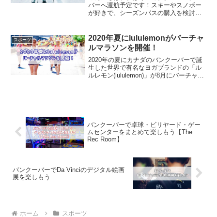
バーへ渡航予定です！スキーやスノボー
が好きで、シーズンパスの購入を検討し
ていますが、いつごろから販売されます
か？上記の質問について回答をします。
この記事では『【今すぐ購入】2020年の
2020年夏にlululemonがバーチャ
スポーツ
バンクーバーのスキー...
ルマラソンを開催！
2020年の夏にカナダのバンクーバーで誕
生した世界で有名なヨガブランドの「ル
ルレモン(lululemon)」が8月にバーチャル
マラソンの【SeaWheeze 101】を開催し
ます。この記事では SeaWheeze 101 に
ついての内容や登...
バンクーバーで卓球・ビリヤード・ゲー
ムセンターをまとめて楽しもう【The
Rec Room】
バンクーバーでDa Vinciのデジタル絵画
展を楽しもう
ホーム
スポーツ