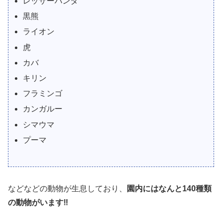
レッサーパンダ
黒熊
ライオン
虎
カバ
キリン
フラミンゴ
カンガルー
シマウマ
プーマ
などなどの動物が生息しており、
園内にはなんと140種類
の動物がいます‼️