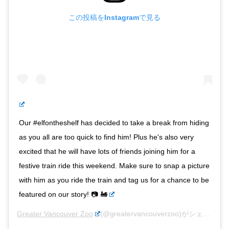
この投稿をInstagramで見る
Our #elfontheshelf has decided to take a break from hiding
as you all are too quick to find him! Plus he's also very
excited that he will have lots of friends joining him for a
festive train ride this weekend. Make sure to snap a picture
with him as you ride the train and tag us for a chance to be
featured on our story! 📷 🚂
Greater Vancouver Zoo
(@greatervancouverzoo)がシェアした投稿 –