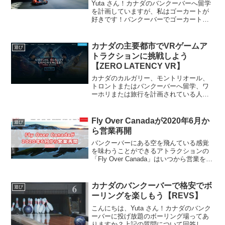
Yuta さん！カナダのバンクーバーへ留学
を計画していますが、私はゴーカートが
好きです！バンクーバーでゴーカートを
楽しめるアクティビティスポットはあり
ますか？上記の質問について回答しま
す。この記事では「バンクーバーでゴー
カナダの主要都市でVRゲームア
遊び
カートを楽しもう【T...
トラクションに挑戦しよう
【ZERO LATENCY VR】
カナダのカルガリー、モントリオール、
トロントまたはバンクーバーへ留学、ワ
ーホリまたは旅行を計画されている人、
もしくは既にカナダの上記都市に在住の
人で日常とは違う体感をしたい人、勉強
や仕事の息抜きに違うことを体験した人
Fly Over Canadaが2020年6月か
遊び
はいませんか😌この記事で...
ら営業再開
バンクーバーにある空を飛んている感覚
を味わうことができるアトラクションの
「Fly Over Canada」はいつから営業を再
開しますか？上記の質問に回答をしてい
きます。この記事を書いている僕はカナ
ダのバンクーバーに3年間在住をしてお
カナダのバンクーバーで格安でボ
遊び
り、カナ...
ーリングを楽しもう【REVS】
こんにちは、Yuta さん！カナダのバンク
ーバーに投げ放題のボーリング場ってあ
りますか？上記の質問について回答しま