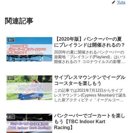
Yuta
関連記事
【2020年版】バンクーバーの夏
遊び
にプレイランドは開催されるの？
2020年の夏に開催されるバンクーバーの
遊園地「プレイランド(Playland)」はいつ
開催されるの？ コロナウイルスの影響が
あったけど、今年は開催されるの？上記
のような質問に対して回答をしていきま
す。この記事を書いている僕はカナダの
サイプレスマウンテンでイーグル
遊び
バンク...
コースターを楽しもう
この記事では2021年7月12日からサイプ
レスマウンテン(Cypress Mountain)で誕生
した新アクティビティ「イーグルコース
ター(Eagle Coaster)」について紹介しま
す🎢バンクーバーの夏でアクティビティ
を探している方はぜ...
バンクーバーでゴーカートを楽し
遊び
もう【TBC Indoor Kart
Racing】