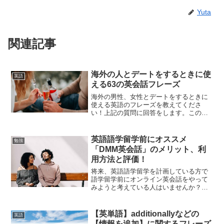
Yuta
関連記事
海外の人とデートをするときに使
英語
える63の英会話フレーズ
海外の男性、女性とデートをするときに
使える英語のフレーズを教えてくださ
い！上記の質問に回答をします。この記
事では【デート前、デート中、デート後
に使える92個の英会話フレーズ】を紹介
します。現在カナダのバンクーバーに留
英語語学留学前にオススメ
勉強
学生として在住をして今年...
「DMM英会話」のメリット、利
用方法と評価！
将来、英語語学留学を計画している方で
語学留学前にオンライン英会話をやって
みようと考えている人はいませんか？オ
ンライン英会話の「DMM英会話」は留学
前にやっておくとメリットがたくさんあ
るオンライン英会話なので、今回は
【英単語】additionallyなどの
英語
「DMM英会話」のメリット...
【情報を追加】に関するフレーズ