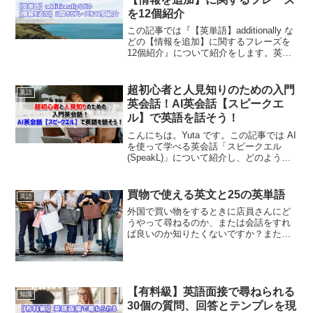
を12個紹介
この記事では『【英単語】additionally な
どの【情報を追加】に関するフレーズを
12個紹介』について紹介をします。英会
話や英作文で、文章にさらに情報を追加
することでよりわかりやすく伝えたい時
にぜひ参考にしてくださいね‼️【英単語】
超初心者と人見知りのための入門
英語
a...
英会話！AI英会話【スピークエ
ル】で英語を話そう！
こんにちは。Yuta です。この記事では AI
を使って学べる英会話「スピークエル
(SpeakL)」について紹介し、どのような
方が AI を使って学ぶのに適しているかお
伝えします‼️「なぜ AI を使って英会話を
学ぶ必要があるのか、普通に英...
買物で使える英文と25の英単語
英語
外国で買い物をするときに店員さんにど
うやって尋ねるのか、または会話をすれ
ば良いのか知りたくないですか？また実
際に買い物で使用できる・必要になる英
単語を知りたいと思いませんか？海外に
来てブランド品や友達のお土産などの買
い物をする際に使える英語...
【有料級】英語面接で尋ねられる
知識
30個の質問、回答とテンプレを現