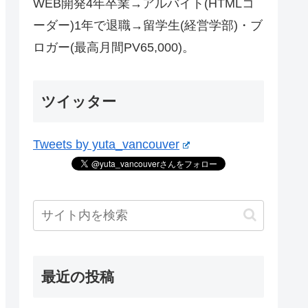
WEB開発4年卒業→アルバイト(HTMLコ
ーダー)1年で退職→留学生(経営学部)・ブ
ロガー(最高月間PV65,000)。
ツイッター
Tweets by yuta_vancouver
最近の投稿