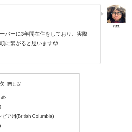
ーバーに3年間在住をしており、実際
頼に繋がると思います😌
次
とめ
)
British Columbia)
)