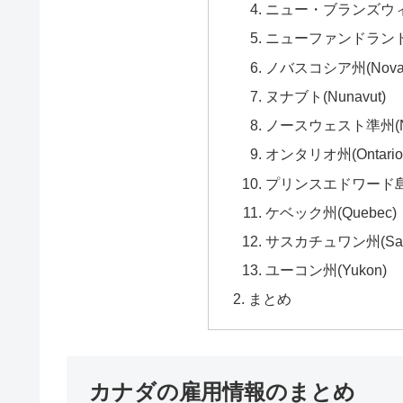
ニュー・ブランズウィック
ニューファンドランド島(Ne
ノバスコシア州(Nova S
ヌナブト(Nunavut)
ノースウェスト準州(Northw
オンタリオ州(Ontario
プリンスエドワード島(Prin
ケベック州(Quebec)
サスカチュワン州(Sask
ユーコン州(Yukon)
まとめ
カナダの雇用情報のまとめ