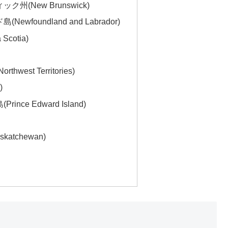
州(New Brunswick)
wfoundland and Labrador)
cotia)
est Territories)
)
ce Edward Island)
atchewan)