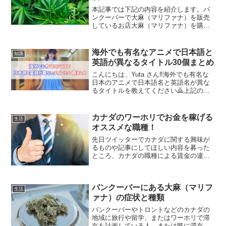
本記事では下記の内容を紹介します。バ
ンクーバーで大麻（マリファナ）を販売
しているお店大麻（マリファナ）を購入
する時の注意点大麻（マリファナ）の症
状と種類この記事を書いている僕はカナ
ダのバンクーバーに留学生として2017年
海外でも有名なアニメで日本語と
知識
から滞在をして今年で...
英語が異なるタイトル30個まとめ
こんにちは、Yuta さん‼️海外でも有名な
日本のアニメで日本語名と英語名が異な
るタイトルを教えてください🙇上記の質
問について回答します。この記事では
「海外でも有名なアニメで日本語と英語
が異なるタイトル30個まとめ」について
カナダのワーホリでお金を稼げる
生活
紹介をします。ワ...
オススメな職種！
先日ツイッターでカナダに関する興味が
るものや記事にしてほしい内容を募った
ところ、カナダの職種による賃金の違い
を知りたいとツイートしてくれました😌
職種による賃金の違いですね。— Taka
🇨🇦バンクーバー💇ヘアサロンマネージ
バンクーバーにある大麻（マリフ
ャー🍁NEXUS🍁理...
生活
ァナ）の症状と種類
バンクーバーやトロントなどのカナダの
地域に旅行や留学、またはワーホリで滞
在を計画している人、または既に滞在し