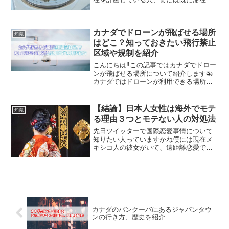
ている人で大麻（マリファナ）について
興味がある人はいませんか？カナダでは
大麻（マリファナ）を嗜好する事は合法
カナダでドローンが飛ばせる場所
で、大麻をやってみたいけ...
知識
はどこ？知っておきたい飛行禁止
区域や規制を紹介
こんにちは‼️この記事ではカナダでドロー
ンが飛ばせる場所について紹介します🚁
カナダではドローンが利用できる場所が
法律で決まっていますので、カナダでド
ローンを使った撮影をしたい人はぜひ参
考にしてください😌カナダでドローンが
【結論】日本人女性は海外でモテ
知識
撮影できる場所カナダ...
る理由３つとモテない人の対処法
先日ツイッターで国際恋愛事情について
知りたい人っていますかね僕には現在メ
キシコ人の彼女がいて、遠距離恋愛です
がお互い愛し合っています😌日本人の男
性はモテないと言われるけど、僕は彼女
も出来たし、女性の友達もたくさん出来
ましたよ‼️— 悠太＠バ...
カナダのバンクーバにあるジャパンタウ
ンの行き方、歴史を紹介