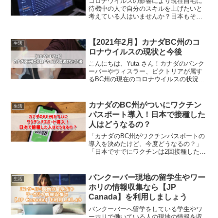
コロナウイルスの影響により現在自宅に
待機中の人で自分のスキルを上げたいと
考えている人はいませんか？日本もそう
ですが、特に海外ではコロナウイルスの
影響により一時解雇にされている人、解
雇されている人が世界中で何千万人とい
【2021年2月】カナダBC州のコ
生活
ます。確かにコロナウイル...
ロナウイルスの現状と今後
こんにちは、Yuta さん！カナダのバンク
ーバーやウィスラー、ビクトリアが属す
るBC州の現在のコロナウイルスの状況は
どうですか？上記の質問について回答し
ます。この記事では「【2021年2月】カナ
ダBC州のコロナウイルスの現状と今後」
カナダのBC州がついにワクチン
生活
について...
パスポート導入！日本で接種した
人はどうなるの？
「カナダのBC州がワクチンパスポートの
導入を決めたけど、今度どうなるの？」
「日本ですでにワクチンは2回接種したけ
ど、留学生やワーホリでバンクーバやビ
クトリアへ滞在できるの？」この記事は
そんな方へ向けて書いています💉はじめ
バンクーバー現地の留学生やワー
生活
まして。カナダのバン...
ホリの情報収集なら【JP
Canada】を利用しましょう
バンクーバーへ留学をしている学生やワ
ーホリで働いている人の現地の情報を収