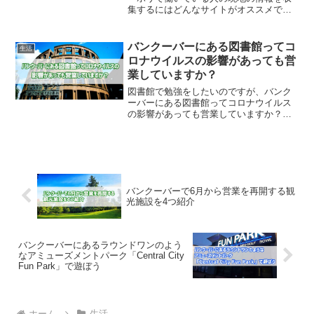
集するにはどんなサイトがオススメです
か？上記の質問に回答します。この記事
ではカナダのバンクーバーへ留学をして
いる留学生やワーホリで働いている人が
バンクーバーにある図書館ってコ
生活
交流をしている掲示板『J...
ロナウイルスの影響があっても営
業していますか？
図書館で勉強をしたいのですが、バンク
ーバーにある図書館ってコロナウイルス
の影響があっても営業していますか？上
記の質問について回答をします。この記
事を執筆している僕はカナダのバンクー
バーに留学生として在住をして今年で3年
目になります。毎日カナ...
バンクーバーで6月から営業を再開する観
光施設を4つ紹介
バンクーバーにあるラウンドワンのよう
なアミューズメントパーク「Central City
Fun Park」で遊ぼう
ホーム
生活