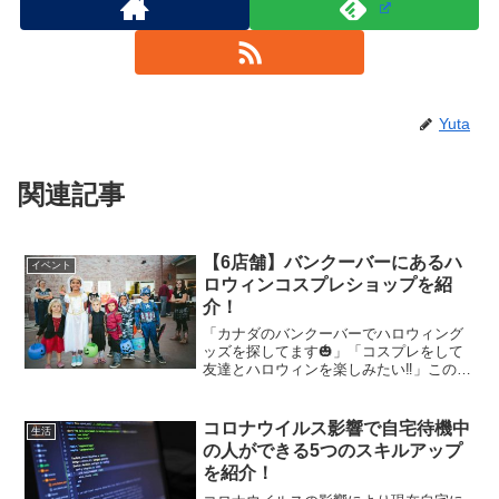
Yuta
関連記事
【6店舗】バンクーバーにあるハ
イベント
ロウィンコスプレショップを紹
介！
「カナダのバンクーバーでハロウィング
ッズを探してます🎃」「コスプレをして
友達とハロウィンを楽しみたい‼️」この記
事はそのような方へ向けて書いています‼️
はじめまして。カナダのバンクーバーに4
年間在住している Yuta と申します🇨🇦こ
コロナウイルス影響で自宅待機中
生活
の記事...
の人ができる5つのスキルアップ
を紹介！