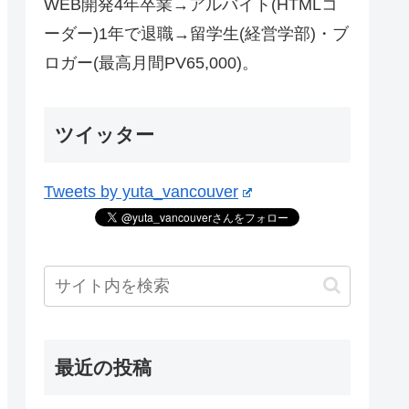
WEB開発4年卒業→アルバイト(HTMLコ
ーダー)1年で退職→留学生(経営学部)・ブ
ロガー(最高月間PV65,000)。
ツイッター
Tweets by yuta_vancouver
最近の投稿