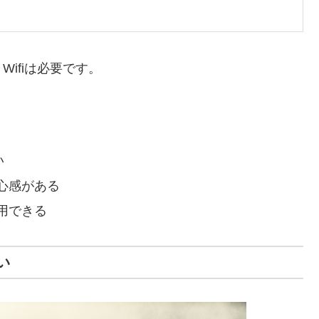
ifiは必要です。
い
心感がある
用できる
い