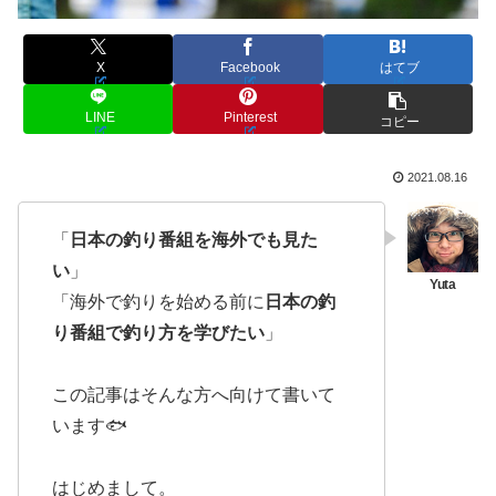
X
Facebook
はてブ
LINE
Pinterest
コピー
2021.08.16
「
日本の釣り番組を海外でも見た
い
」
「海外で釣りを始める前に
日本の釣
り番組で釣り方を学びたい
」
この記事はそんな方へ向けて書いて
います🐟
はじめまして。