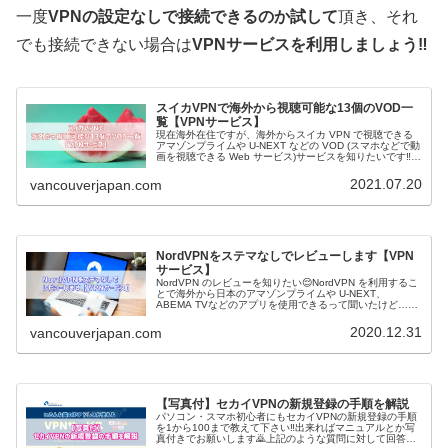
一度
VPNの設定なしで接続できるのか試して
頂き、それ
でも接続できない場合は
VPNサービスを利用しましょう‼️
スイカVPNで海外から視聴可能な13個のVOD一
覧【VPNサービス】
現在海外在住ですが、海外からスイカ VPN で視聴できる
アマゾンプライムや U-NEXT などの VOD (スマホなどで動
画を視聴できる Web サービス)サービスを知りたいです‼️
ついでに料金はいくらなのか、無料期間はあるのか、申し
込み...
2021.07.20
vancouverjapan.com
NordVPNをステマなしでレビューします【VPN
サービス】
NordVPN のレビューを知りたい😌NordVPN を利用するこ
とで海外から日本のアマゾンプライムや U-NEXT、
ABEMA TVなどのアプリを使用できるって聞いたけど…果
たして本当なのかな❓メリットやデメリットから利用者の
口コミレビュ...
2020.12.31
vancouverjapan.com
【写真付】セカイVPNの新規登録の手順を解説
パソコン・スマホ初心者にもセカイVPNの新規登録の手順
を1から100まで教えて下さい‼️出来ればマニュアルとか写
真付きでお願いします🙇上記のような質問に対して回答を