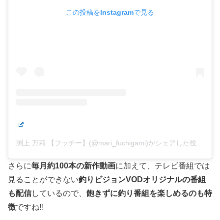
この投稿をInstagramで見る
渕上 万莉 【フッチー】(@mari_fuchigami)がシェアした投稿
さらに
毎月約100本の新作動画
に加えて、テレビ番組では
見ることができない
釣りビジョンVODオリジナルの番組
も配信
しているので、
飽きずに釣り番組を楽しめるのも特
徴
ですね‼️