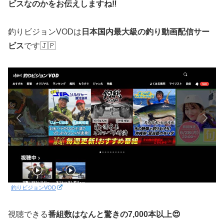
ビスなのかをお伝えしますね‼️
釣りビジョンVODは
日本国内最大級の釣り動画配信サー
ビス
です🇯🇵
釣りビジョンVOD
視聴できる
番組数はなんと驚きの7,000本以上😍