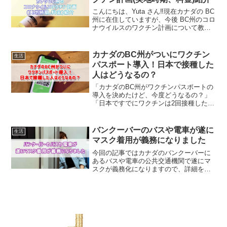
こんにちは、Yuta さん‼️現在カナダの BC
州に在住していますが、今後 BC州のコロ
ナウイルスのワクチン計画について教え
て下さい。上記の質問について回答しま
す。この記事では「カナダBC州のコロナ
ウイルスワクチン計画(実地時期、料金)紹
カナダのBC州がついにワクチン
生活
介...
パスポート導入！日本で接種した
人はどうなるの？
「カナダのBC州がワクチンパスポートの
導入を決めたけど、今度どうなるの？」
「日本ですでにワクチンは2回接種したけ
ど、留学生やワーホリでバンクーバやビ
クトリアへ滞在できるの？」この記事は
そんな方へ向けて書いています💉はじめ
バンクーバーのバスや電車が遂に
生活
まして。カナダのバン...
マスク着用が義務になりました
今回の記事ではカナダのバンクーバーに
あるバスや電車の公共交通機関で遂にマ
スクが義務化になりますので、詳細を紹
介します。バンクーバーに在住の人で通
学や通勤で『TransLink』のバスや電車を
利用する人にこの記事が役に立つと思い
ます。簡単に僕...