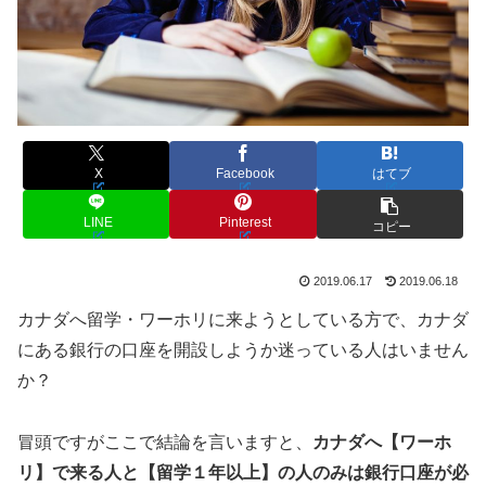
X
Facebook
はてブ
LINE
Pinterest
コピー
2019.06.17
2019.06.18
カナダへ留学・ワーホリに来ようとしている方で、カナダ
にある銀行の口座を開設しようか迷っている人はいません
か？
冒頭ですがここで結論を言いますと、
カナダへ【ワーホ
リ】で来る人と【留学１年以上】の人のみは銀行口座が必