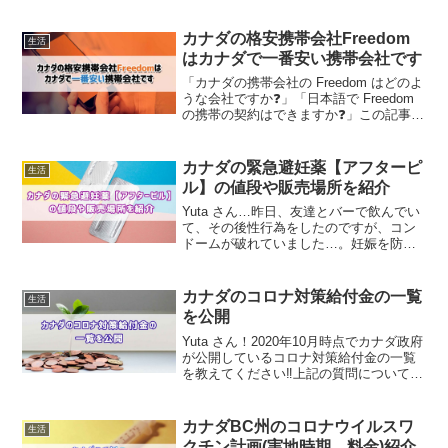
カナダの格安携帯会社Freedom
生活
はカナダで一番安い携帯会社です
「カナダの携帯会社の Freedom はどのよ
うな会社ですか❓」「日本語で Freedom
の携帯の契約はできますか❓」この記事は
上記のことを知りたい方へ向けて書いて
います‼️はじめまして。カナダのバンクー
バーに4年間在住している Yuta...
カナダの緊急避妊薬【アフターピ
生活
ル】の値段や販売場所を紹介
Yuta さん…昨日、友達とバーで飲んでい
て、その後性行為をしたのですが、コン
ドームが破れていました…。妊娠を防ぐ
オススメな方法はありますか？上記の質
問について回答します。この記事では
「カナダの緊急避妊薬【アフターピル】
カナダのコロナ対策給付金の一覧
生活
の値段や購入方法を紹...
を公開
Yuta さん！2020年10月時点でカナダ政府
が公開しているコロナ対策給付金の一覧
を教えてください‼️上記の質問について回
答します。この記事では「カナダのコロ
ナ対策給付金の一覧を公開」について紹
介をします。カナダへワーホリや移民し
カナダBC州のコロナウイルスワ
生活
ている人...
クチン計画(実地時期、料金)紹介